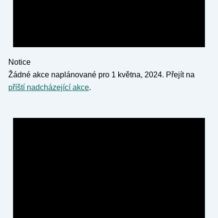
Notice
Žádné akce naplánované pro 1 května, 2024. Přejít na
příští nadcházející akce
.