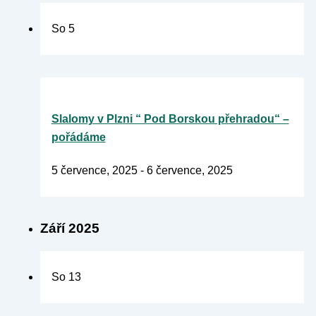
So
5
Slalomy v Plzni “ Pod Borskou přehradou“ –
pořádáme
5 července, 2025
-
6 července, 2025
Září 2025
So
13