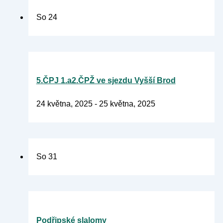
So
24
5.ČPJ 1.a2.ČPŽ ve sjezdu Vyšší Brod
24 května, 2025
-
25 května, 2025
So
31
Podřipské slalomy