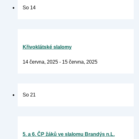
So
14
Křivoklátské slalomy
14 června, 2025
-
15 června, 2025
So
21
5. a 6. ČP žáků ve slalomu Brandýs n.L.