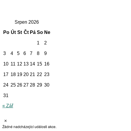
Srpen 2026
Po
Út
St
Čt
Pá
So
Ne
1
2
3
4
5
6
7
8
9
10
11
12
13
14
15
16
17
18
19
20
21
22
23
24
25
26
27
28
29
30
31
« Zář
N
o
Žádné nadcházející události akce.
t