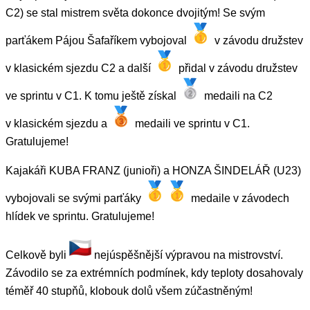
C2) se stal mistrem světa dokonce dvojitým! Se svým
parťákem Pájou Šafaříkem vybojoval
v závodu družstev
v klasickém sjezdu C2 a další
přidal v závodu družstev
ve sprintu v C1. K tomu ještě získal
medaili na C2
v klasickém sjezdu a
medaili ve sprintu v C1.
Gratulujeme!
Kajakáři KUBA FRANZ (junioři) a HONZA ŠINDELÁŘ (U23)
vybojovali se svými parťáky
medaile v závodech
hlídek ve sprintu. Gratulujeme!
Celkově byli
nejúspěšnější výpravou na mistrovství.
Závodilo se za extrémních podmínek, kdy teploty dosahovaly
téměř 40 stupňů, klobouk dolů všem zúčastněným!