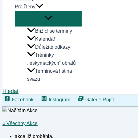
Pro členy
Blížící se termíny
Kalendář
Důležité odkazy
Tréninky
,,eskymáckých“ obratů
Termínová listina
svazu
Hledat
Facebook
Instagram
Galerie Rajče
« Všechny Akce
akce již proběhla.