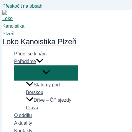
Přeskočit na obsah
Loko Kanoistika Plzeň
Přidej se k nám
Pořádáme
Slalomy pod
Borskou
Dříve – ČP sjezdy
Otava
O oddílu
Aktuality
Kontakty