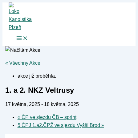
Přeskočit
na
obsah
« Všechny Akce
akce již proběhla.
1. a 2. NKZ Veltrusy
17 května, 2025
-
18 května, 2025
«
ČP ve sjezdu ČB – sprint
5.ČPJ 1.a2.ČPŽ ve sjezdu Vyšší Brod
»