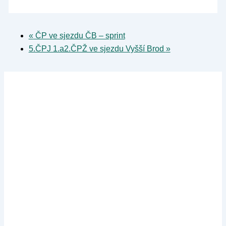
«
ČP ve sjezdu ČB – sprint
5.ČPJ 1.a2.ČPŽ ve sjezdu Vyšší Brod
»