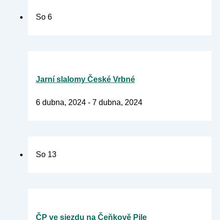
So
6
Jarní slalomy České Vrbné
6 dubna, 2024
-
7 dubna, 2024
So
13
ČP ve sjezdu na Čeňkově Pile